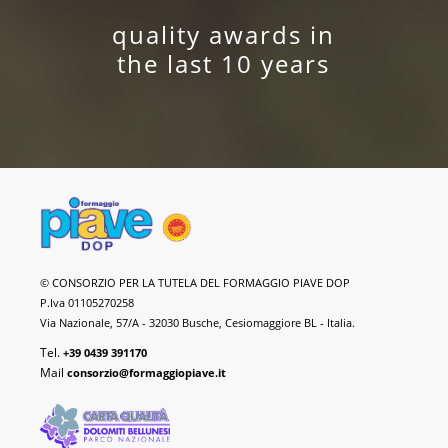
quality awards in
the last 10 years
Piave
© CONSORZIO PER LA TUTELA DEL FORMAGGIO PIAVE DOP
DOP
P.Iva 01105270258
Cheese
Via Nazionale, 57/A - 32030 Busche, Cesiomaggiore BL - Italia.
Tel.
+39 0439 391170
Mail
consorzio@formaggiopiave.it