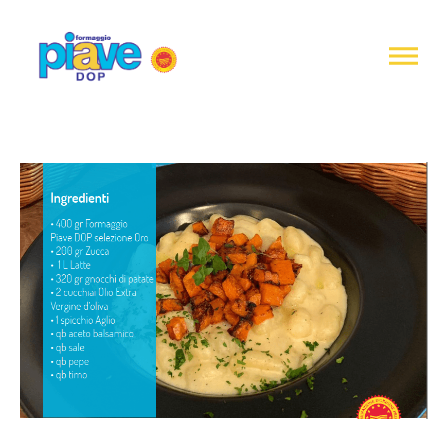
Notice at
collection
Piave
DOP
Cheese