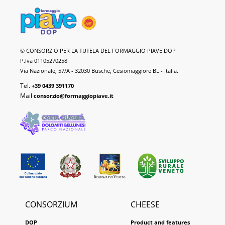
Piave
© CONSORZIO PER LA TUTELA DEL FORMAGGIO PIAVE DOP
DOP
P.Iva 01105270258
Cheese
Via Nazionale, 57/A - 32030 Busche, Cesiomaggiore BL - Italia.
Tel.
+39 0439 391170
Mail
consorzio@formaggiopiave.it
CONSORZIUM
CHEESE
DOP
Product and features