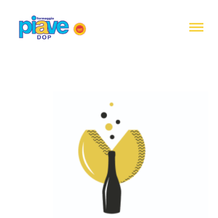
Notice at
collection
Piave
DOP
Cheese