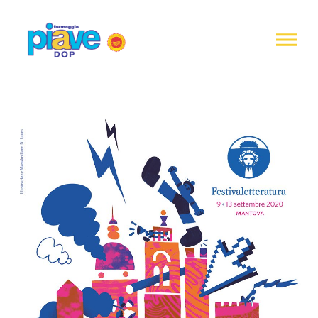
Notice at
collection
Piave
DOP
Cheese