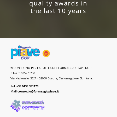
quality awards in
the last 10 years
Piave
© CONSORZIO PER LA TUTELA DEL FORMAGGIO PIAVE DOP
DOP
P.Iva 01105270258
Cheese
Via Nazionale, 57/A - 32030 Busche, Cesiomaggiore BL - Italia.
Tel.
+39 0439 391170
Mail
consorzio@formaggiopiave.it