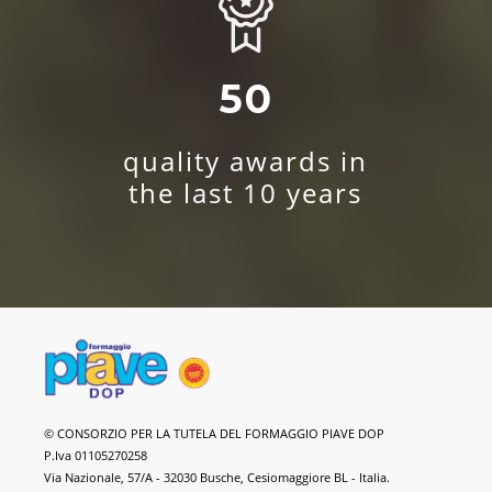
50
quality awards in
the last 10 years
Piave
© CONSORZIO PER LA TUTELA DEL FORMAGGIO PIAVE DOP
DOP
P.Iva 01105270258
Cheese
Via Nazionale, 57/A - 32030 Busche, Cesiomaggiore BL - Italia.