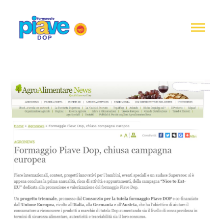
Notice at
collection
Piave
DOP
Cheese