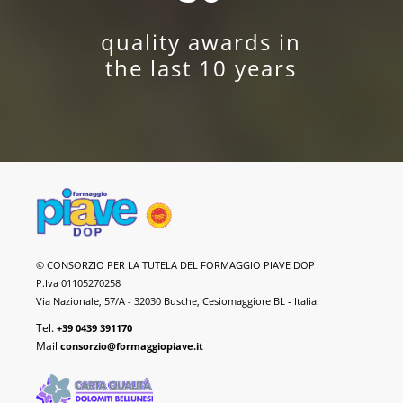
quality awards in
the last 10 years
Piave
© CONSORZIO PER LA TUTELA DEL FORMAGGIO PIAVE DOP
DOP
P.Iva 01105270258
Cheese
Via Nazionale, 57/A - 32030 Busche, Cesiomaggiore BL - Italia.
Tel.
+39 0439 391170
Mail
consorzio@formaggiopiave.it