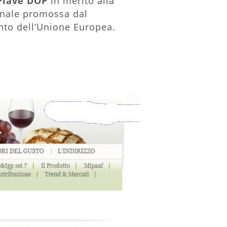
Piave DOP
in merito alla
nnale promossa dal
to dell’Unione Europea.