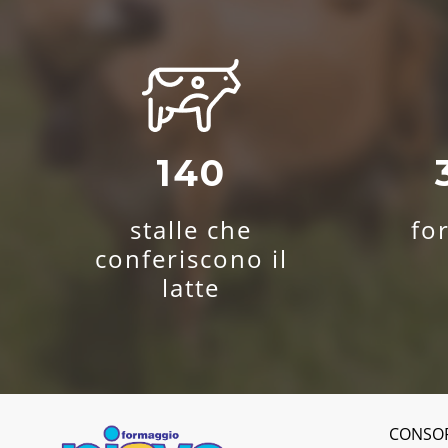
140
stalle che
fo
conferiscono il
latte
CONSO