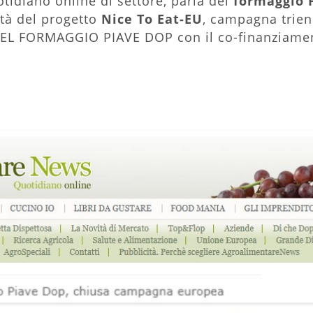
uotidiano online di settore, parla del
formaggio 
tà del progetto
Nice To Eat-EU
, campagna trie
L FORMAGGIO PIAVE DOP con il co-finanziamen