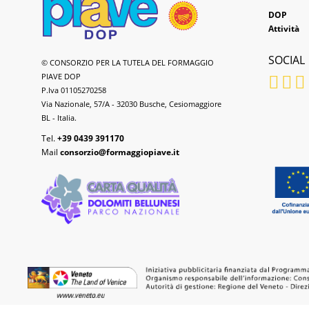
DOP
Attività
SOCIAL
Formaggio
© CONSORZIO PER LA TUTELA DEL FORMAGGIO
Piave
PIAVE DOP
DOP
P.Iva 01105270258
Via Nazionale, 57/A - 32030 Busche, Cesiomaggiore
BL - Italia.
Tel.
+39 0439 391170
Mail
consorzio@formaggiopiave.it