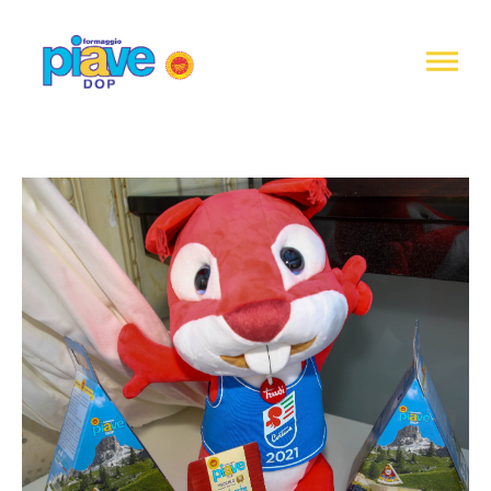
Notice at
collection
Piave
DOP
Cheese