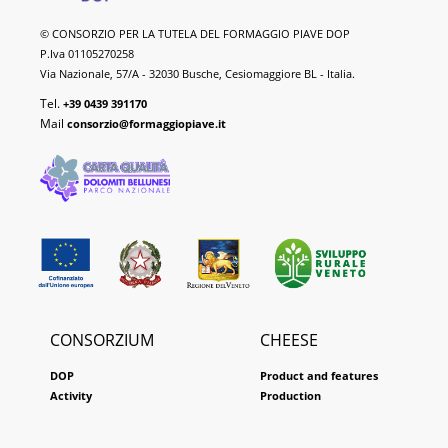
Piave
© CONSORZIO PER LA TUTELA DEL FORMAGGIO PIAVE DOP
DOP
P.Iva 01105270258
Cheese
Via Nazionale, 57/A - 32030 Busche, Cesiomaggiore BL - Italia.
Tel.
+39 0439 391170
Mail
consorzio@formaggiopiave.it
CONSORZIUM
CHEESE
DOP
Product and features
Activity
Production