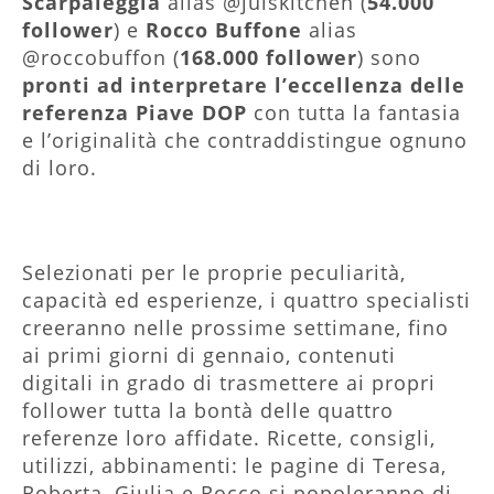
Scarpaleggia
alias @julskitchen (
54.000
follower
) e
Rocco Buffone
alias
@roccobuffon (
168.000 follower
) sono
pronti ad interpretare l’eccellenza delle
referenza Piave DOP
con tutta la fantasia
e l’originalità che contraddistingue ognuno
di loro.
Selezionati per le proprie peculiarità,
capacità ed esperienze, i quattro specialisti
creeranno nelle prossime settimane, fino
ai primi giorni di gennaio, contenuti
digitali in grado di trasmettere ai propri
follower tutta la bontà delle quattro
referenze loro affidate. Ricette, consigli,
utilizzi, abbinamenti: le pagine di Teresa,
Roberta, Giulia e Rocco si popoleranno di