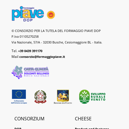
Piave
© CONSORZIO PER LA TUTELA DEL FORMAGGIO PIAVE DOP
DOP
P.Iva 01105270258
Cheese
Via Nazionale, 57/A - 32030 Busche, Cesiomaggiore BL - Italia.
Tel.
+39 0439 391170
Mail
consorzio@formaggiopiave.it
CONSORZIUM
CHEESE
DOP
Product and features