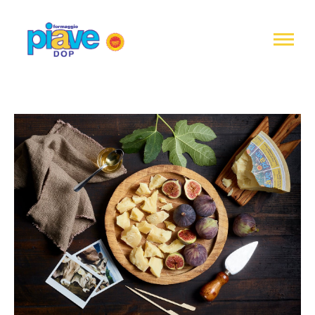
Notice at
collection
Piave
DOP
Cheese