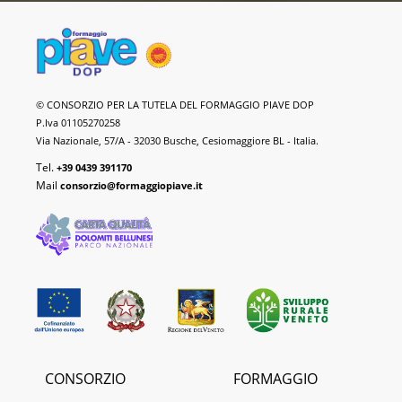
Formaggio
© CONSORZIO PER LA TUTELA DEL FORMAGGIO PIAVE DOP
Piave
P.Iva 01105270258
DOP
Via Nazionale, 57/A - 32030 Busche, Cesiomaggiore BL - Italia.
Tel.
+39 0439 391170
Mail
consorzio@formaggiopiave.it
CONSORZIO
FORMAGGIO