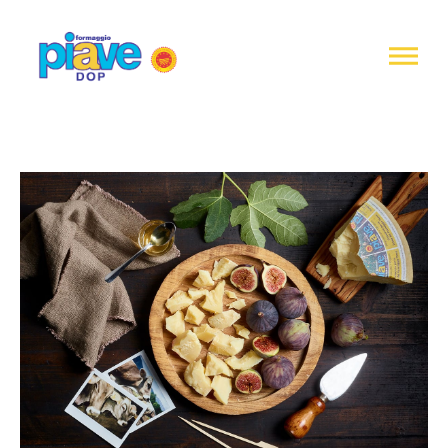
Informativa
sulla
raccolta
Formaggio
Piave
DOP