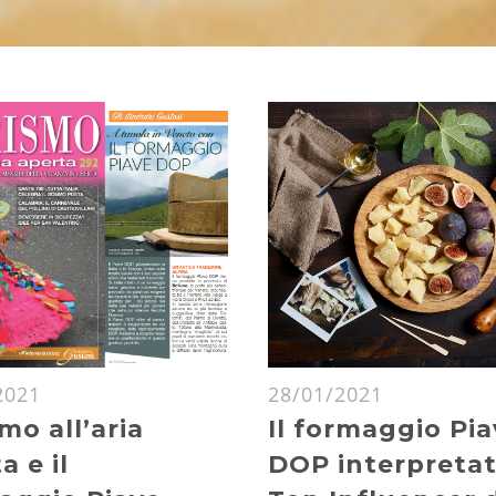
2021
28/01/2021
mo all’aria
Il formaggio Pi
a e il
DOP interpreta