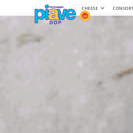
Piave
Notice at
CHEESE
CONSOR
DOP
collection
Cheese