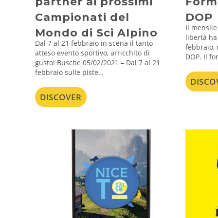
partner ai prossimi
Form
Campionati del
DOP
Il mensile
Mondo di Sci Alpino
libertà h
Dal 7 al 21 febbraio in scena il tanto
febbraio, 
atteso evento sportivo, arricchito di
DOP. Il f
gusto! Busche 05/02/2021 – Dal 7 al 21
febbraio sulle piste…
DISCO
DISCOVER