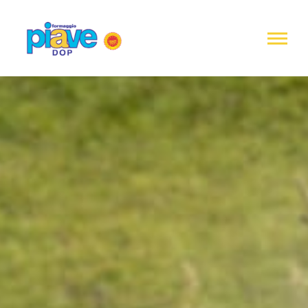
Informativa
sulla
raccolta
Formaggio
Piave
DOP