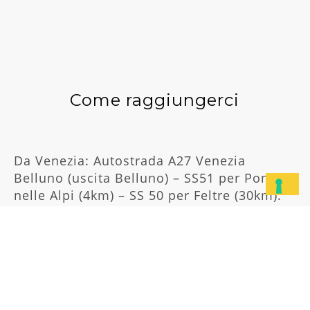
Come raggiungerci
Da Venezia: Autostrada A27 Venezia
Belluno (uscita Belluno) – SS51 per Ponte
nelle Alpi (4km) – SS 50 per Feltre (30km).
Da Vicenza/Trento: dalla ss 47 della
Valsugana, uscita Feltre SS50Bis direzione
Belluno/Fiera di Primiero – SS50 (25 km).
Da Padova/ Treviso: Via Feltrina (25km) –