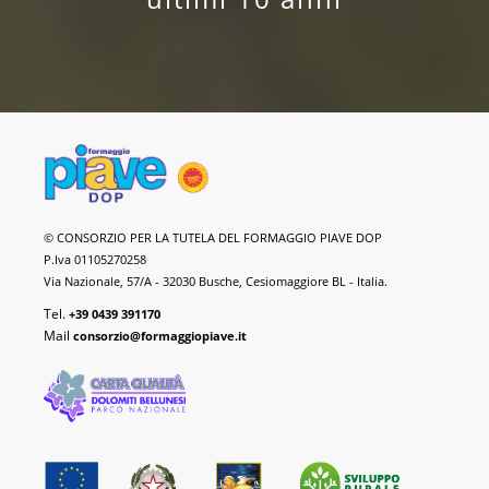
Formaggio
© CONSORZIO PER LA TUTELA DEL FORMAGGIO PIAVE DOP
Piave
P.Iva 01105270258
DOP
Via Nazionale, 57/A - 32030 Busche, Cesiomaggiore BL - Italia.
Tel.
+39 0439 391170
Mail
consorzio@formaggiopiave.it