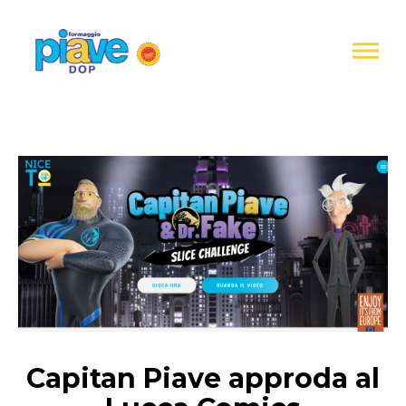
Informativa
sulla
raccolta
Formaggio
Piave
DOP
Capitan Piave approda al