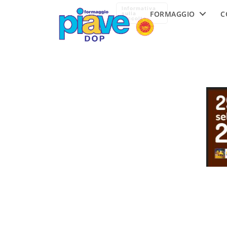
Formaggio
Informativa
FORMAGGIO
C
Piave
sulla
raccolta
DOP