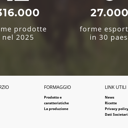
316.000
27.00
rme prodotte
forme esport
nel 2025
in 30 paes
RZIO
FORMAGGIO
LINK UTILI
Prodotto e
News
caratteristiche
Ricette
La produzione
Privacy polic
Dati Societari