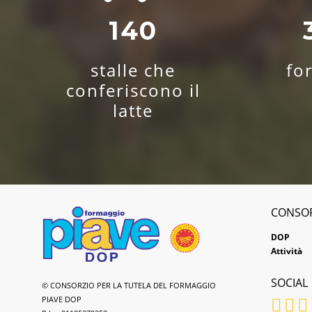
140
stalle che
fo
conferiscono il
latte
CONSO
DOP
Attività
SOCIAL
Formaggio
© CONSORZIO PER LA TUTELA DEL FORMAGGIO
Piave
PIAVE DOP
DOP