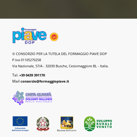
Formaggio
© CONSORZIO PER LA TUTELA DEL FORMAGGIO PIAVE DOP
Piave
P.Iva 01105270258
DOP
Via Nazionale, 57/A - 32030 Busche, Cesiomaggiore BL - Italia.
Tel.
+39 0439 391170
Mail
consorzio@formaggiopiave.it