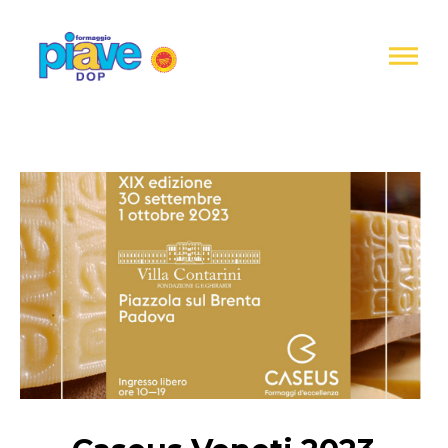
Informativa
sulla
raccolta
Formaggio
Piave
DOP