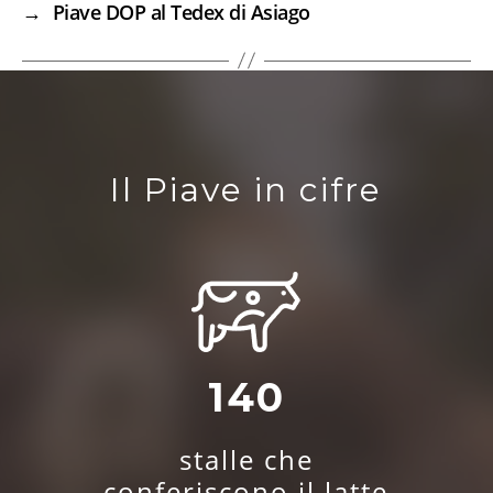
→
Piave DOP al Tedex di Asiago
Il Piave in cifre
140
stalle che
conferiscono il latte