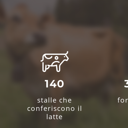
140
stalle che
fo
conferiscono il
latte