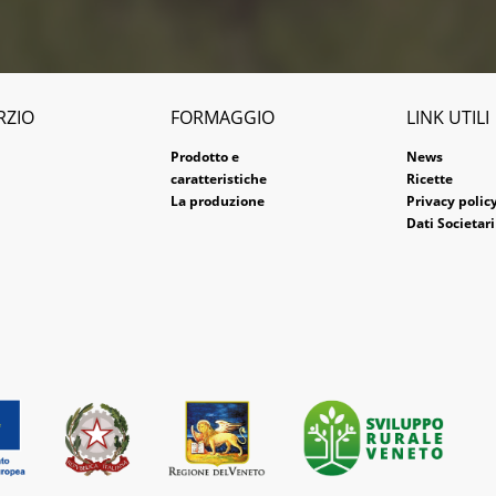
RZIO
FORMAGGIO
LINK UTILI
Prodotto e
News
caratteristiche
Ricette
La produzione
Privacy polic
Dati Societari