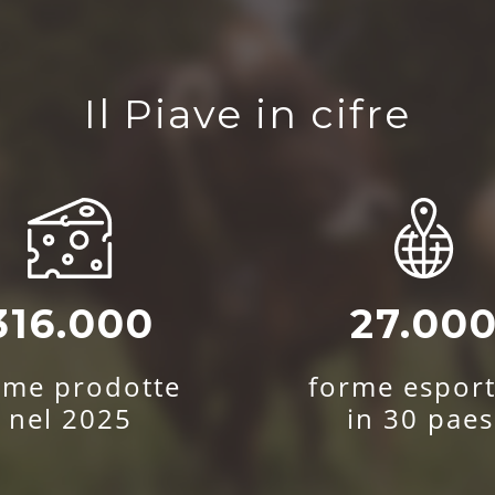
Il Piave in cifre
316.000
27.00
rme prodotte
forme esport
nel 2025
in 30 paes