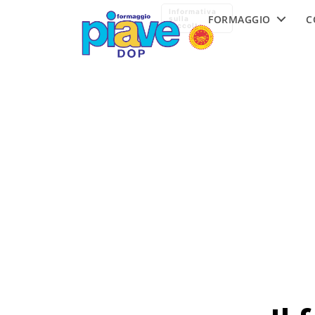
Formaggio
Informativa
FORMAGGIO
C
Piave
sulla
raccolta
DOP