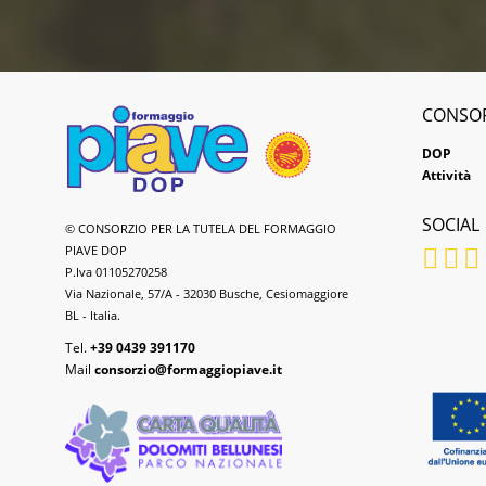
CONSO
DOP
Attività
SOCIAL
Formaggio
© CONSORZIO PER LA TUTELA DEL FORMAGGIO
Piave
PIAVE DOP
DOP
P.Iva 01105270258
Via Nazionale, 57/A - 32030 Busche, Cesiomaggiore
BL - Italia.
Tel.
+39 0439 391170
Mail
consorzio@formaggiopiave.it