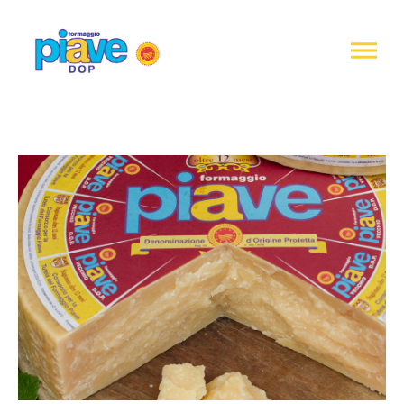
Informativa
sulla
raccolta
Formaggio
Piave
DOP