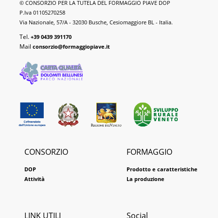
Formaggio
© CONSORZIO PER LA TUTELA DEL FORMAGGIO PIAVE DOP
Piave
P.Iva 01105270258
DOP
Via Nazionale, 57/A - 32030 Busche, Cesiomaggiore BL - Italia.
Tel.
+39 0439 391170
Mail
consorzio@formaggiopiave.it
CONSORZIO
FORMAGGIO
DOP
Prodotto e caratteristiche
Attività
La produzione
LINK UTILI
Social