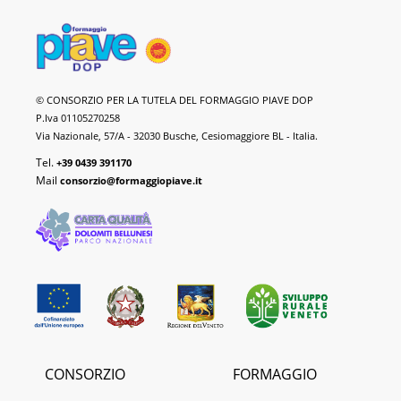
Formaggio
© CONSORZIO PER LA TUTELA DEL FORMAGGIO PIAVE DOP
Piave
P.Iva 01105270258
DOP
Via Nazionale, 57/A - 32030 Busche, Cesiomaggiore BL - Italia.
Tel.
+39 0439 391170
Mail
consorzio@formaggiopiave.it
CONSORZIO
FORMAGGIO