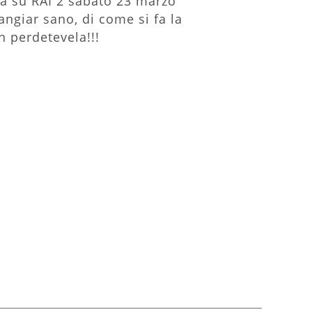
da su RAI 2 sabato 23 marzo
angiar sano, di come si fa la
n perdetevela!!!