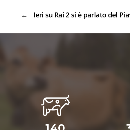
←
Ieri su Rai 2 si è parlato del P
140