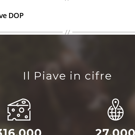
iave DOP
Il Piave in cifre
316.000
27.00