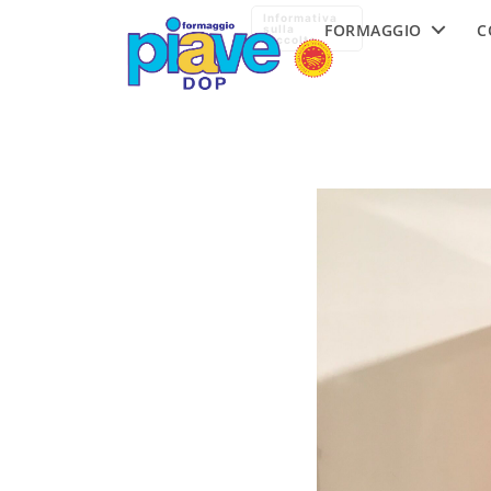
Formaggio
Informativa
FORMAGGIO
C
Piave
sulla
raccolta
DOP