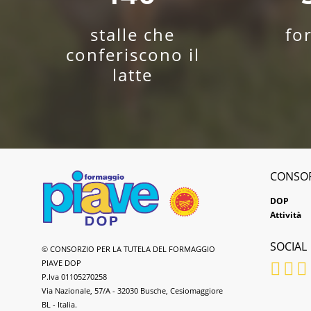
stalle che
fo
conferiscono il
latte
CONSO
DOP
Attività
SOCIAL
Formaggio
© CONSORZIO PER LA TUTELA DEL FORMAGGIO
Piave
PIAVE DOP
DOP
P.Iva 01105270258
Via Nazionale, 57/A - 32030 Busche, Cesiomaggiore
BL - Italia.