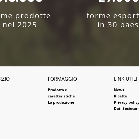
rme prodotte
forme esport
nel 2025
in 30 paes
RZIO
FORMAGGIO
LINK UTILI
Prodotto e
News
caratteristiche
Ricette
La produzione
Privacy polic
Dati Societari