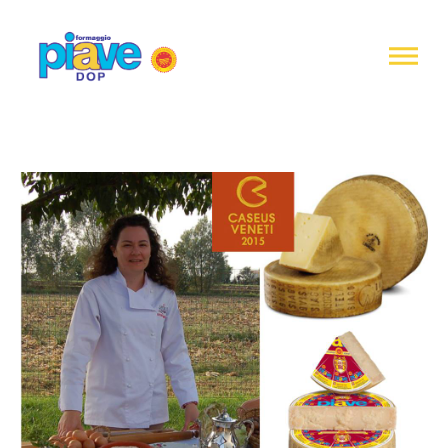
Informativa
sulla
raccolta
Formaggio
Piave
DOP