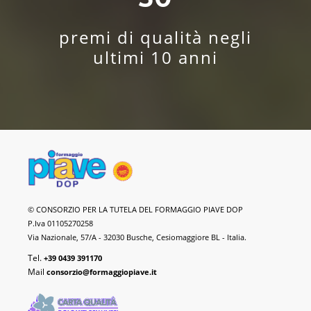
premi di qualità negli
ultimi 10 anni
Formaggio
© CONSORZIO PER LA TUTELA DEL FORMAGGIO PIAVE DOP
Piave
P.Iva 01105270258
DOP
Via Nazionale, 57/A - 32030 Busche, Cesiomaggiore BL - Italia.
Tel.
+39 0439 391170
Mail
consorzio@formaggiopiave.it