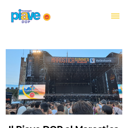
Informativa
sulla
raccolta
Formaggio
Piave
DOP