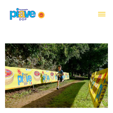
Informativa
sulla
raccolta
Formaggio
Piave
DOP