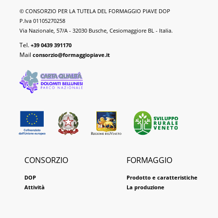
Formaggio
© CONSORZIO PER LA TUTELA DEL FORMAGGIO PIAVE DOP
Piave
P.Iva 01105270258
DOP
Via Nazionale, 57/A - 32030 Busche, Cesiomaggiore BL - Italia.
Tel.
+39 0439 391170
Mail
consorzio@formaggiopiave.it
CONSORZIO
FORMAGGIO
DOP
Prodotto e caratteristiche
Attività
La produzione