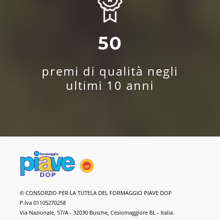
50
premi di qualità negli
ultimi 10 anni
Formaggio
© CONSORZIO PER LA TUTELA DEL FORMAGGIO PIAVE DOP
Piave
P.Iva 01105270258
DOP
Via Nazionale, 57/A - 32030 Busche, Cesiomaggiore BL - Italia.