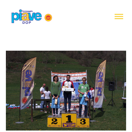
Informativa
sulla
raccolta
Formaggio
Piave
DOP