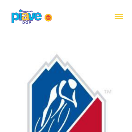
Informativa
sulla
raccolta
Formaggio
Piave
DOP