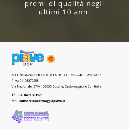
premi di qualità negli
ultimi 10 anni
Formaggio
© CONSORZIO PER LA TUTELA DEL FORMAGGIO PIAVE DOP
Piave
P.Iva 01105270258
DOP
Via Nazionale, 57/A - 32030 Busche, Cesiomaggiore BL - Italia.
Tel.
+39 0439 391170
Mail
consorzio@formaggiopiave.it