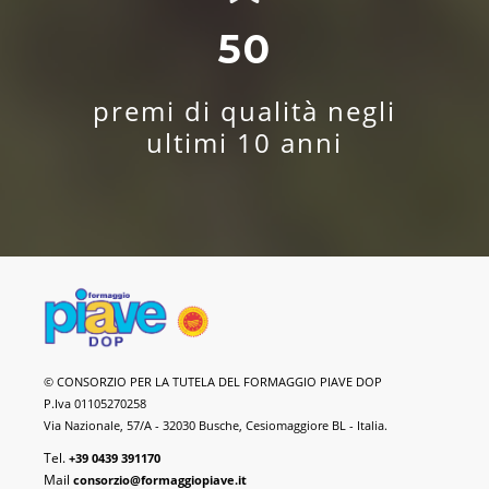
50
premi di qualità negli
ultimi 10 anni
Formaggio
© CONSORZIO PER LA TUTELA DEL FORMAGGIO PIAVE DOP
Piave
P.Iva 01105270258
DOP
Via Nazionale, 57/A - 32030 Busche, Cesiomaggiore BL - Italia.
Tel.
+39 0439 391170
Mail
consorzio@formaggiopiave.it