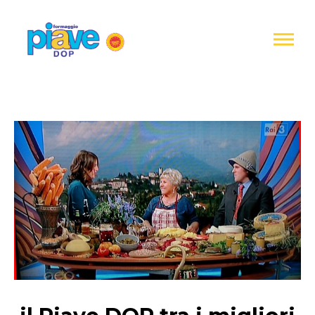
Informativa
sulla
raccolta
Formaggio
Piave
DOP