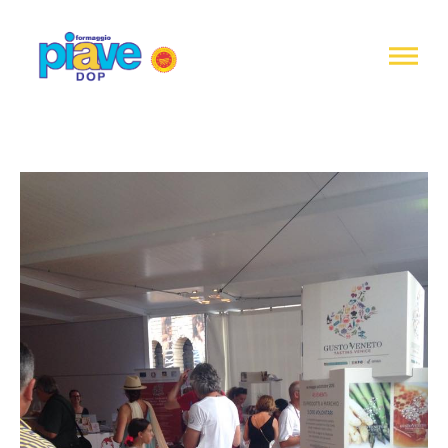
Informativa
sulla
raccolta
Formaggio
Piave
DOP