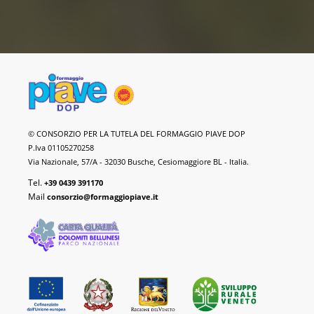
Formaggio
© CONSORZIO PER LA TUTELA DEL FORMAGGIO PIAVE DOP
Piave
P.Iva 01105270258
DOP
Via Nazionale, 57/A - 32030 Busche, Cesiomaggiore BL - Italia.
Tel.
+39 0439 391170
Mail
consorzio@formaggiopiave.it