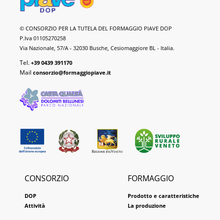
Formaggio
© CONSORZIO PER LA TUTELA DEL FORMAGGIO PIAVE DOP
Piave
P.Iva 01105270258
DOP
Via Nazionale, 57/A - 32030 Busche, Cesiomaggiore BL - Italia.
Tel.
+39 0439 391170
Mail
consorzio@formaggiopiave.it
CONSORZIO
FORMAGGIO
DOP
Prodotto e caratteristiche
Attività
La produzione