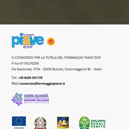
Formaggio
© CONSORZIO PER LA TUTELA DEL FORMAGGIO PIAVE DOP
Piave
P.Iva 01105270258
DOP
Via Nazionale, 57/A - 32030 Busche, Cesiomaggiore BL - Italia.
Tel.
+39 0439 391170
Mail
consorzio@formaggiopiave.it