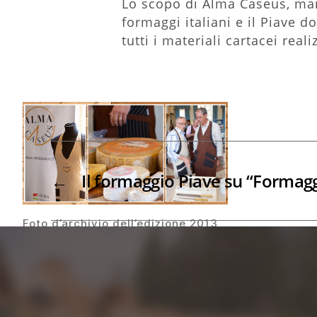
Lo scopo di Alma Caseus, mani
formaggi italiani e il Piave d
tutti i materiali cartacei real
←
Il formaggio Piave su “Formag
Foto d’archivio dell’edizione 2013