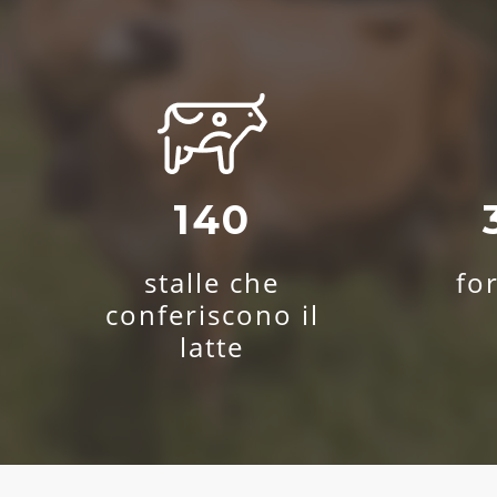
140
stalle che
fo
conferiscono il
latte