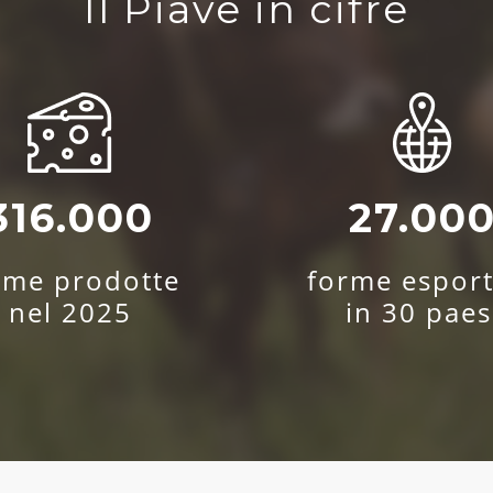
Il Piave in cifre
316.000
27.00
rme prodotte
forme esport
nel 2025
in 30 paes