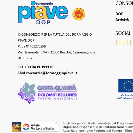
CONSO
DOP
Attività
SOCIAL
Formaggio
© CONSORZIO PER LA TUTELA DEL FORMAGGIO
Piave
PIAVE DOP
DOP
P.Iva 01105270258
Via Nazionale, 57/A - 32030 Busche, Cesiomaggiore
BL - Italia.
Tel.
+39 0439 391170
Mail
consorzio@formaggiopiave.it