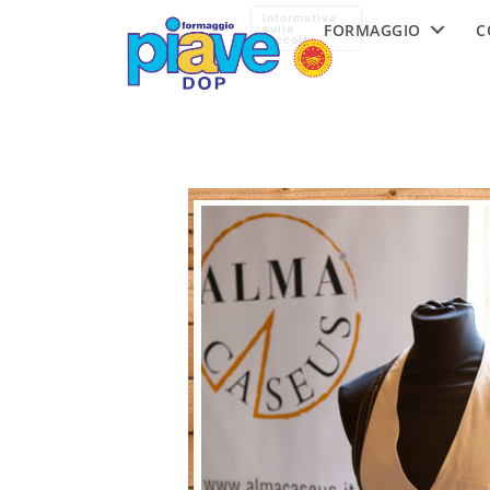
Formaggio
Informativa
FORMAGGIO
C
Piave
sulla
raccolta
DOP