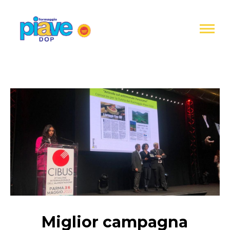
Informativa
sulla
raccolta
Formaggio
Piave
DOP
Miglior campagna