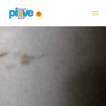
Informativa
sulla
raccolta
Formaggio
Piave
DOP