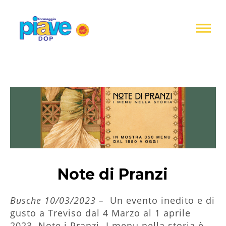
Informativa
sulla
raccolta
Formaggio
Piave
DOP
Note di Pranzi
Busche 10/03/2023 –
Un evento inedito e di
gusto a Treviso dal 4 Marzo al 1 aprile
2023. Note i Pranzi- I menu nella storia è