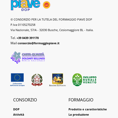
Formaggio
© CONSORZIO PER LA TUTELA DEL FORMAGGIO PIAVE DOP
Piave
P.Iva 01105270258
DOP
Via Nazionale, 57/A - 32030 Busche, Cesiomaggiore BL - Italia.
Tel.
+39 0439 391170
Mail
consorzio@formaggiopiave.it
CONSORZIO
FORMAGGIO
DOP
Prodotto e caratteristiche
Attività
La produzione