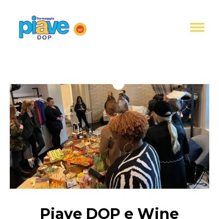
Informativa
sulla
raccolta
Formaggio
Piave
DOP
Piave DOP e Wine