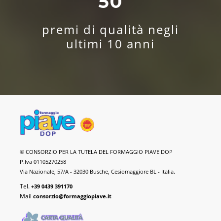
50
premi di qualità negli
ultimi 10 anni
Formaggio
© CONSORZIO PER LA TUTELA DEL FORMAGGIO PIAVE DOP
Piave
P.Iva 01105270258
DOP
Via Nazionale, 57/A - 32030 Busche, Cesiomaggiore BL - Italia.
Tel.
+39 0439 391170
Mail
consorzio@formaggiopiave.it