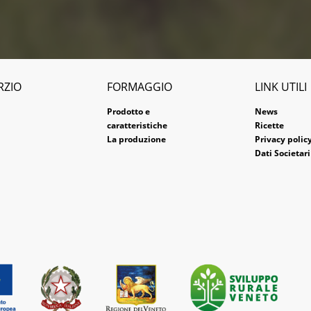
RZIO
FORMAGGIO
LINK UTILI
Prodotto e
News
caratteristiche
Ricette
La produzione
Privacy polic
Dati Societari