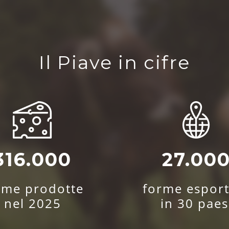
Il Piave in cifre
316.000
27.00
rme prodotte
forme esport
nel 2025
in 30 paes