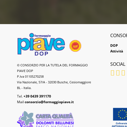
CONSO
DOP
Attività
SOCIAL
Formaggio
© CONSORZIO PER LA TUTELA DEL FORMAGGIO
Piave
PIAVE DOP
DOP
P.Iva 01105270258
Via Nazionale, 57/A - 32030 Busche, Cesiomaggiore
BL - Italia.
Tel.
+39 0439 391170
Mail
consorzio@formaggiopiave.it