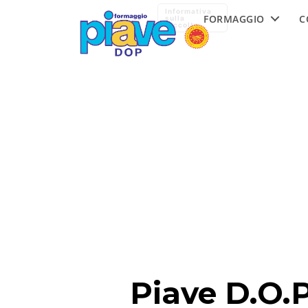
Formaggio
Informativa
FORMAGGIO
C
Piave
sulla
raccolta
DOP
Piave D.O.P.