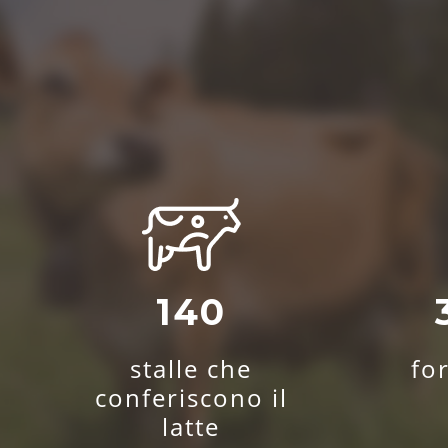
140
stalle che
fo
conferiscono il
latte