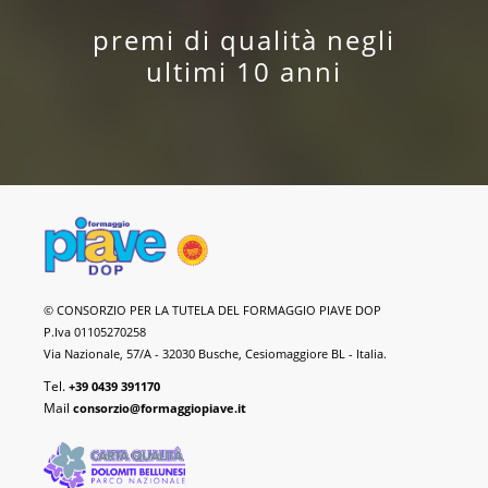
premi di qualità negli
ultimi 10 anni
Formaggio
© CONSORZIO PER LA TUTELA DEL FORMAGGIO PIAVE DOP
Piave
P.Iva 01105270258
DOP
Via Nazionale, 57/A - 32030 Busche, Cesiomaggiore BL - Italia.
Tel.
+39 0439 391170
Mail
consorzio@formaggiopiave.it