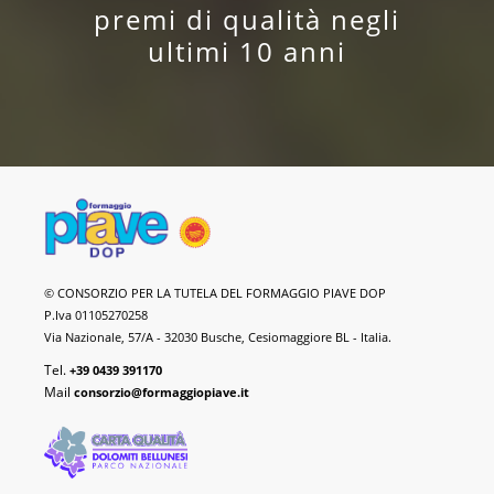
premi di qualità negli
ultimi 10 anni
Formaggio
© CONSORZIO PER LA TUTELA DEL FORMAGGIO PIAVE DOP
Piave
P.Iva 01105270258
DOP
Via Nazionale, 57/A - 32030 Busche, Cesiomaggiore BL - Italia.
Tel.
+39 0439 391170
Mail
consorzio@formaggiopiave.it