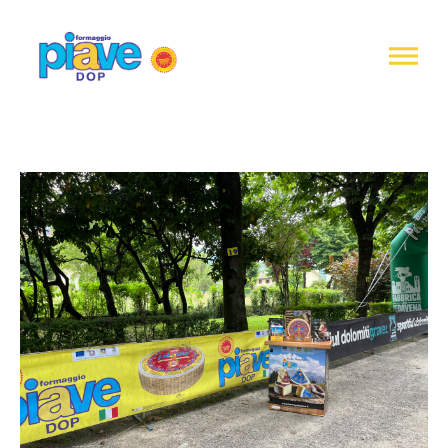
Informativa
sulla
raccolta
Formaggio
Piave
DOP