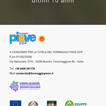
ultimi 10 anni
Formaggio
© CONSORZIO PER LA TUTELA DEL FORMAGGIO PIAVE DOP
Piave
P.Iva 01105270258
DOP
Via Nazionale, 57/A - 32030 Busche, Cesiomaggiore BL - Italia.
Tel.
+39 0439 391170
Mail
consorzio@formaggiopiave.it