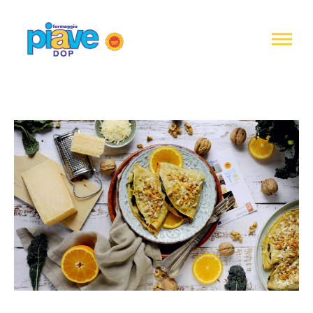
Informativa
sulla
raccolta
Formaggio
Piave
DOP