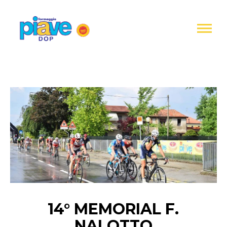
Informativa
sulla
raccolta
Formaggio
Piave
DOP
14° MEMORIAL F.
NALOTTO