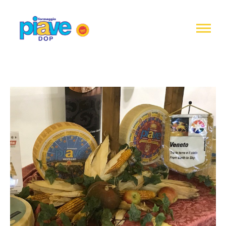
Informativa
sulla
raccolta
Formaggio
Piave
DOP