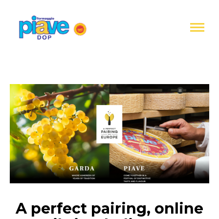
Informativa
sulla
raccolta
Formaggio
Piave
DOP
A perfect pairing, online