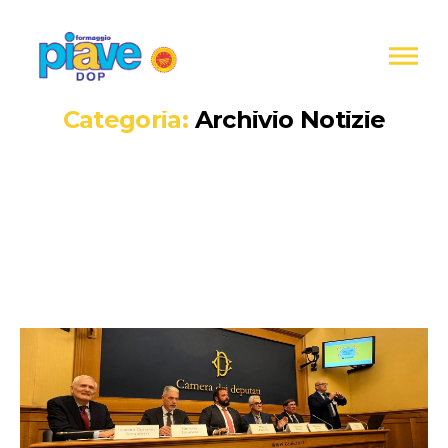
Informativa
sulla
raccolta
Formaggio
Piave
Categoria:
Archivio Notizie
DOP