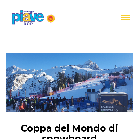
Informativa
sulla
raccolta
Formaggio
Piave
DOP
Coppa del Mondo di
snowboard