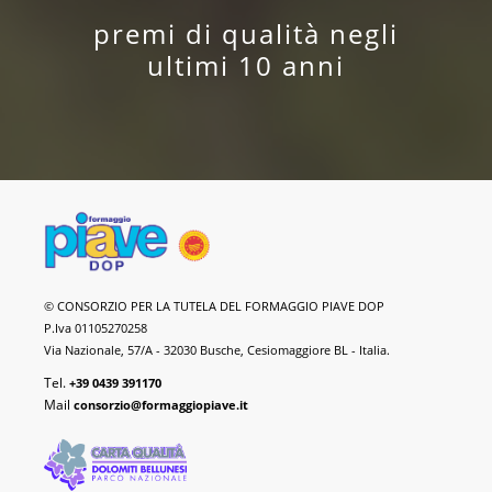
premi di qualità negli
ultimi 10 anni
Formaggio
© CONSORZIO PER LA TUTELA DEL FORMAGGIO PIAVE DOP
Piave
P.Iva 01105270258
DOP
Via Nazionale, 57/A - 32030 Busche, Cesiomaggiore BL - Italia.
Tel.
+39 0439 391170
Mail
consorzio@formaggiopiave.it