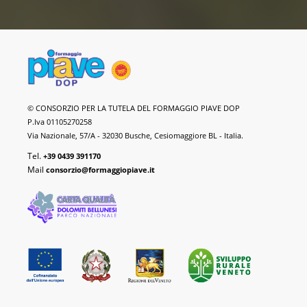
Formaggio
© CONSORZIO PER LA TUTELA DEL FORMAGGIO PIAVE DOP
Piave
P.Iva 01105270258
DOP
Via Nazionale, 57/A - 32030 Busche, Cesiomaggiore BL - Italia.
Tel.
+39 0439 391170
Mail
consorzio@formaggiopiave.it