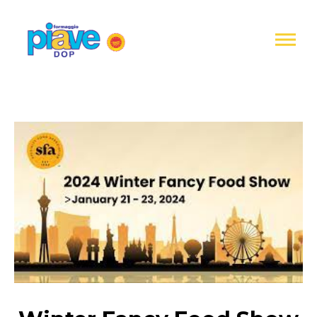
Informativa
sulla
raccolta
Formaggio
Piave
DOP