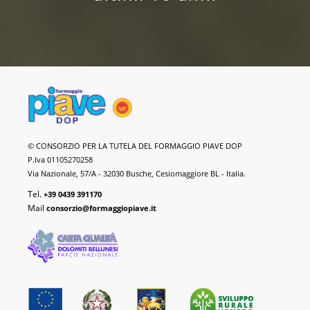
Formaggio
© CONSORZIO PER LA TUTELA DEL FORMAGGIO PIAVE DOP
Piave
P.Iva 01105270258
DOP
Via Nazionale, 57/A - 32030 Busche, Cesiomaggiore BL - Italia.
Tel.
+39 0439 391170
Mail
consorzio@formaggiopiave.it