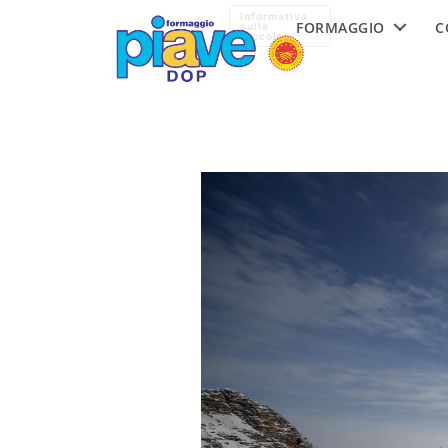
Formaggio
Informativa
FORMAGGIO
C
Piave
sulla
raccolta
DOP