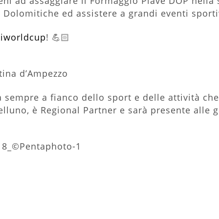
ni ad assaggiare il Formaggio Piave DOP nella s
 Dolomitiche ed assistere a grandi eventi sporti
kiworldcup
! 💪🏻
rtina d’Ampezzo
sempre a fianco dello sport e delle attività che 
lluno, è Regional Partner e sarà presente alle 
018_©Pentaphoto-1