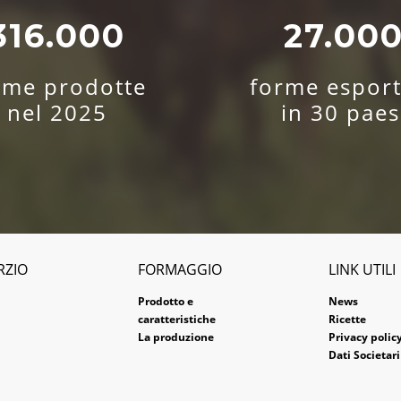
316.000
27.00
rme prodotte
forme esport
nel 2025
in 30 paes
RZIO
FORMAGGIO
LINK UTILI
Prodotto e
News
caratteristiche
Ricette
La produzione
Privacy polic
Dati Societari