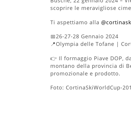
Busche, 22 gennaio 2024 – Vie
scoprire le meravigliose cime
Ti aspettiamo alla
@cortinas
📅26-27-28 Gennaio 2024
📍Olympia delle Tofane | Co
👉 Il formaggio Piave DOP, da 
montano della provincia di Be
promozionale e prodotto.
Foto: CortinaSkiWorldCup-2