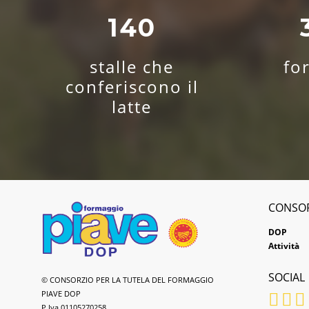
140
stalle che
fo
conferiscono il
latte
CONSO
DOP
Attività
SOCIAL
Formaggio
© CONSORZIO PER LA TUTELA DEL FORMAGGIO
Piave
PIAVE DOP
DOP
P.Iva 01105270258