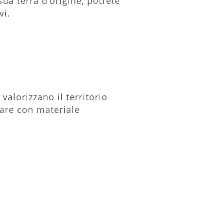
ua terra d’origine, potrete
vi.
valorizzano il territorio
gare con materiale