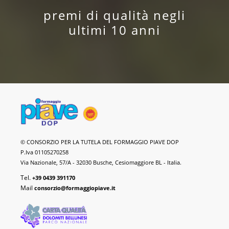
premi di qualità negli
ultimi 10 anni
Formaggio
© CONSORZIO PER LA TUTELA DEL FORMAGGIO PIAVE DOP
Piave
P.Iva 01105270258
DOP
Via Nazionale, 57/A - 32030 Busche, Cesiomaggiore BL - Italia.
Tel.
+39 0439 391170
Mail
consorzio@formaggiopiave.it