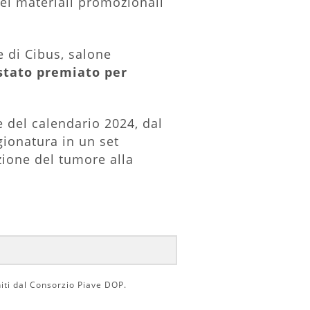
dei materiali promozionali
 di Cibus, salone
stato premiato per
 del calendario 2024, dal
gionatura in un set
nzione del tumore alla
niti dal Consorzio Piave DOP.