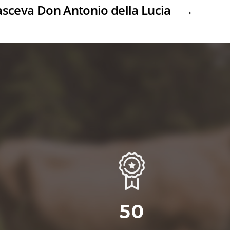
asceva Don Antonio della Lucia
→
0
50