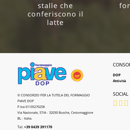
stalle che
fo
conferiscono il
latte
CONSO
DOP
Attività
SOCIAL
Formaggio
© CONSORZIO PER LA TUTELA DEL FORMAGGIO
Piave
PIAVE DOP
DOP
P.Iva 01105270258
Via Nazionale, 57/A - 32030 Busche, Cesiomaggiore
BL - Italia.
Tel.
+39 0439 391170