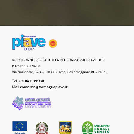
Formaggio
© CONSORZIO PER LA TUTELA DEL FORMAGGIO PIAVE DOP
Piave
P.Iva 01105270258
DOP
Via Nazionale, 57/A - 32030 Busche, Cesiomaggiore BL - Italia.
Tel.
+39 0439 391170
Mail
consorzio@formaggiopiave.it