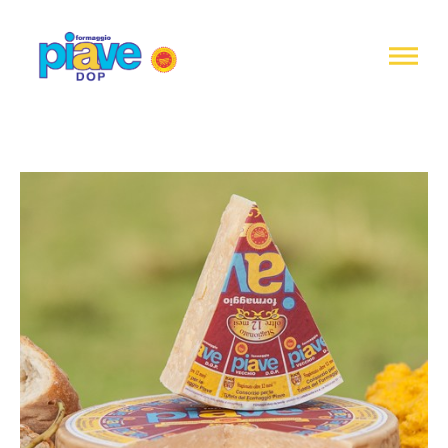
Informativa
sulla
raccolta
Formaggio
Piave
DOP