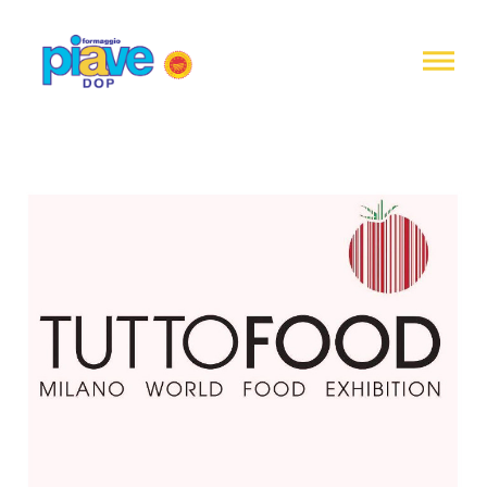
Informativa
sulla
raccolta
Formaggio
Piave
DOP