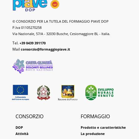
Formaggio
© CONSORZIO PER LA TUTELA DEL FORMAGGIO PIAVE DOP
Piave
P.Iva 01105270258
DOP
Via Nazionale, 57/A - 32030 Busche, Cesiomaggiore BL - Italia.
Tel.
+39 0439 391170
Mail
consorzio@formaggiopiave.it
CONSORZIO
FORMAGGIO
DOP
Prodotto e caratteristiche
Attività
La produzione